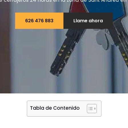
de cerrajeros 24 horas en la zona de Sant Andreu en
626 476 883
Llame ahora
Tabla de Contenido