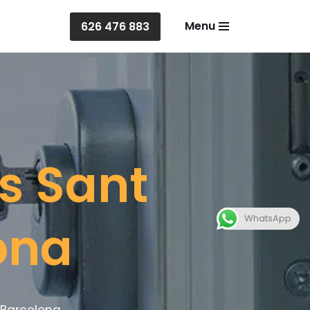
Menu
626 476 883
s Sant
WhatsApp
ona