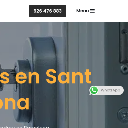
Menu
626 476 883
s en Sant
WhatsApp
ona