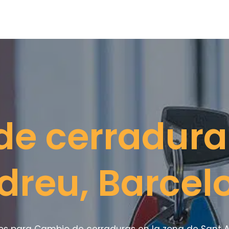
e cerradura
dreu, Barcel