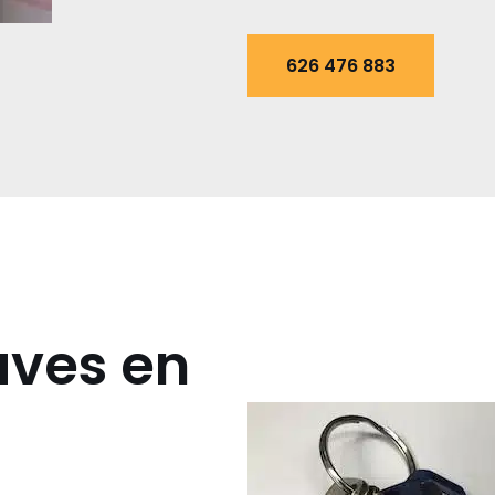
626 476 883
aves en